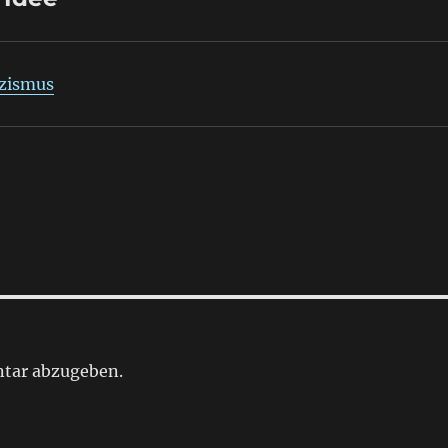
izismus
tar abzugeben.