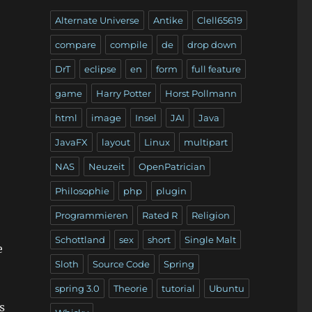
Alternate Universe
Antike
Clell65619
compare
compile
de
drop down
DrT
eclipse
en
form
full feature
game
Harry Potter
Horst Pollmann
html
image
Insel
JAI
Java
JavaFX
layout
Linux
multipart
NAS
Neuzeit
OpenPatrician
Philosophie
php
plugin
Programmieren
Rated R
Religion
Schottland
sex
short
Single Malt
e
Sloth
Source Code
Spring
spring 3.0
Theorie
tutorial
Ubuntu
s