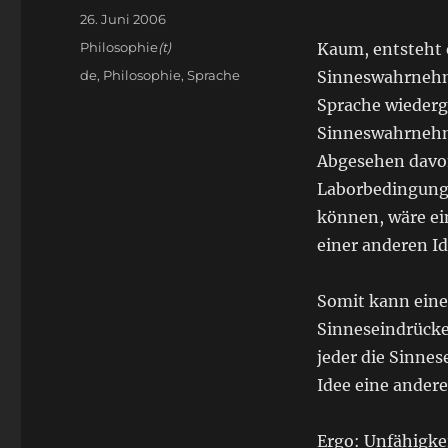
Veröffentlicht
26. Juni 2006
am
Kategorien
Philosophie
(t)
Kaum, entsteht 
Schlagwörter
de
,
Philosophie
,
Sprache
Sinneswahrnehm
Sprache wiederg
Sinneswahrnehmu
Abgesehen davon,
Laborbedingunge
können, wäre ein
einer anderen Id
Somit kann eine
Sinneseindrücke
jeder die Sinnes
Idee eine andere
Ergo: Unfähigke