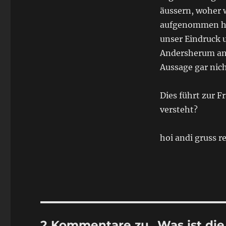
äussern, woher 
aufgenommen hat,
unser Eindruck u
Andersherum ang
Aussage gar nicht
Dies führt zur F
versteht?
hoi andi gruss 
2 Kommentare zu „Was ist die