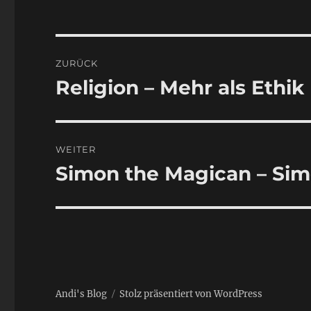
Beitragsnavigation
ZURÜCK
Religion – Mehr als Ethik
Vorheriger
Beitrag:
WEITER
Simon the Magican – Sim
Nächster
Beitrag:
Andi's Blog
Stolz präsentiert von WordPress