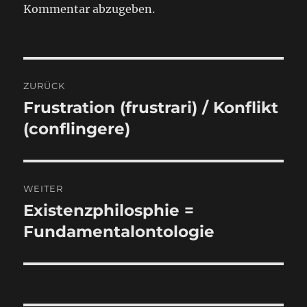
Kommentar abzugeben.
Beitragsnavigation
ZURÜCK
Frustration (frustrari) / Konflikt
Vorheriger
Beitrag:
(conflingere)
WEITER
Existenzphilosphie =
Nächster
Beitrag:
Fundamentalontologie