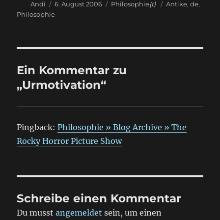
Autor
Veröffentlicht
Kategorien
Schlagwörter
Andi
6. August 2006
Philosophie
(t)
Antike
,
de
,
am
Philosophie
Ein Kommentar zu
„Urmotivation“
Pingback:
Philosophie » Blog Archive » The
Rocky Horror Picture Show
Schreibe einen Kommentar
Du musst
angemeldet
sein, um einen