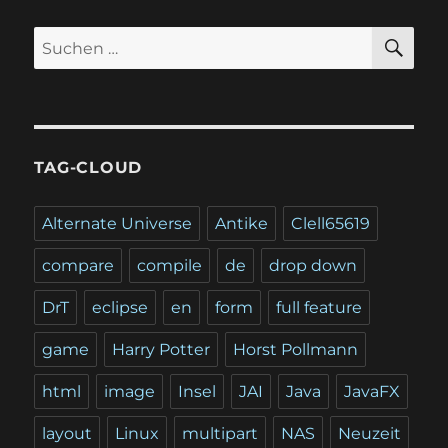
SU
Suchen
nach:
TAG-CLOUD
Alternate Universe
Antike
Clell65619
compare
compile
de
drop down
DrT
eclipse
en
form
full feature
game
Harry Potter
Horst Pollmann
html
image
Insel
JAI
Java
JavaFX
layout
Linux
multipart
NAS
Neuzeit