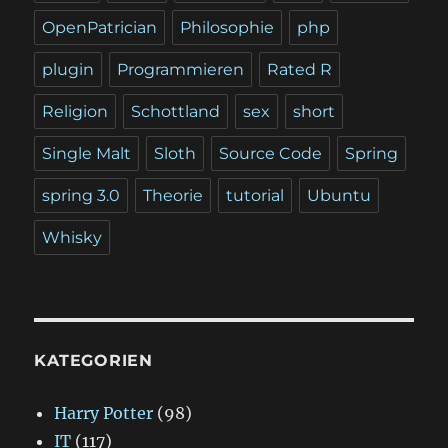
OpenPatrician
Philosophie
php
plugin
Programmieren
Rated R
Religion
Schottland
sex
short
Single Malt
Sloth
Source Code
Spring
spring 3.0
Theorie
tutorial
Ubuntu
Whisky
KATEGORIEN
Harry Potter
(98)
IT
(117)